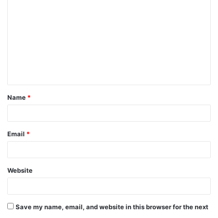
o
m
m
e
n
t
Name
*
*
Email
*
Website
Save my name, email, and website in this browser for the next