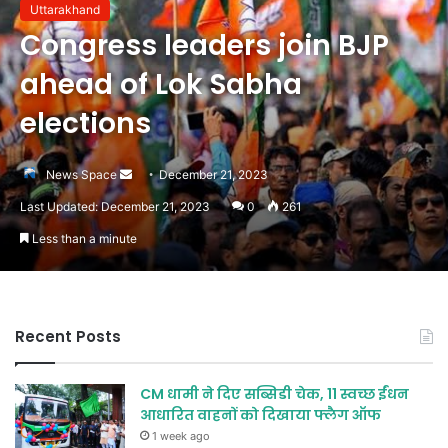
Uttarakhand
Congress leaders join BJP
ahead of Lok Sabha
elections
Send
News Space
December 21, 2023
an
Last Updated: December 21, 2023
0
261
email
Less than a minute
Recent Posts
CM धामी ने दिए सब्सिडी चेक, 11 स्वच्छ ईंधन
आधारित वाहनों को दिखाया फ्लैग ऑफ
1 week ago