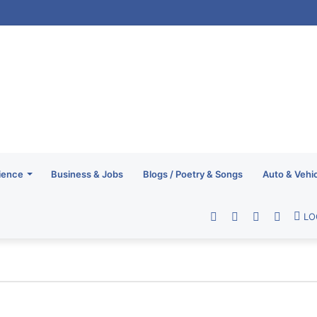
ience
Business & Jobs
Blogs / Poetry & Songs
Auto & Vehi
Facebook
Twitter
YouTube
RSS
LO