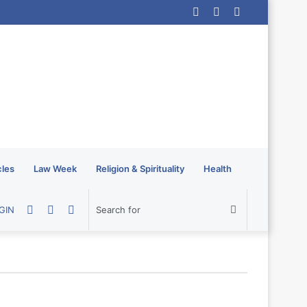
Log
Random
Sidebar
In
Article
cles
Law Week
Religion & Spirituality
Health
Random
Sidebar
Switch
Search
GIN
Article
skin
for