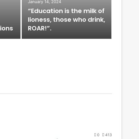
January 14, 2024
October 2
“Education is the milk of
Spa C
lioness, those who drink,
brothe
ions
ROAR!”.
prosti
0
413