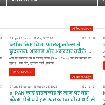
AI Technology
9
Rupali Bhandari
May 5, 2026
0
418
ब्लॉक किए बिना फालतू कॉल्स से
छुटकारा: आसान और असरदार तरीके …
A
त
ीय
आज के डिजिटल दौर में फालतू कॉल्स (Spam Calls) एक बड़ी परेशानी बन
चुके हैं। बैंक लोन, क्रेडिट कार्ड, इंश्योरेंस…
Read More »
AI Technology
7
Rupali Bhandari
March 25, 2026
0
421
e-PAN कार्ड डाउनलोड के नाम पर बड़ा
स्कैम: ऐसे बचें इस खतरनाक धोखाधड़ी से