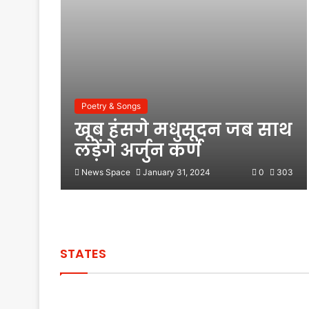
Poetry & Songs
खूब हंसगे मधुसूदन जब साथ
लड़ेंगे अर्जुन कर्ण
News Space
January 31, 2024
0
303
STATES