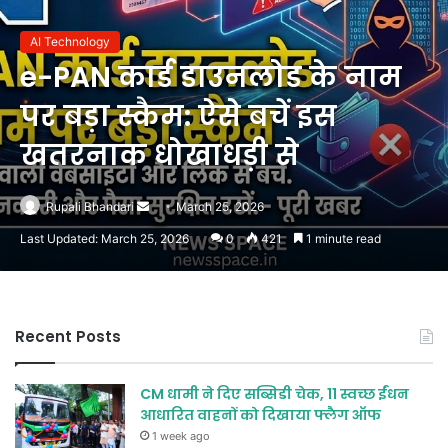
AI Technology
e-PAN कार्ड डाउनलोड के नाम
पर बड़ा स्कैम: ऐसे बचें इस
खतरनाक धोखाधड़ी से
Send
Rupali Bhandari
March 25, 2026
an
Last Updated: March 25, 2026
0
421
1 minute read
email
Recent Posts
CM धामी ने दिए सब्सिडी चेक, 11 स्वच्छ ईंधन
आधारित वाहनों को दिखाया फ्लैग ऑफ
1 week ago