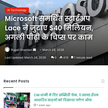
AI Technology
Microsoft समर्थित स्टार्टअप
Lace ने जुटाए $40 मिलियन,
अगली पीढ़ी के चिप्स पर काम
Send
Rupali Bhandari
March 24, 2026
an
Last Updated: March 24, 2026
0
416
1 minute read
email
Recent Posts
CM धामी ने दिए सब्सिडी चेक, 11 स्वच्छ ईंधन
आधारित वाहनों को दिखाया फ्लैग ऑफ
1 week ago