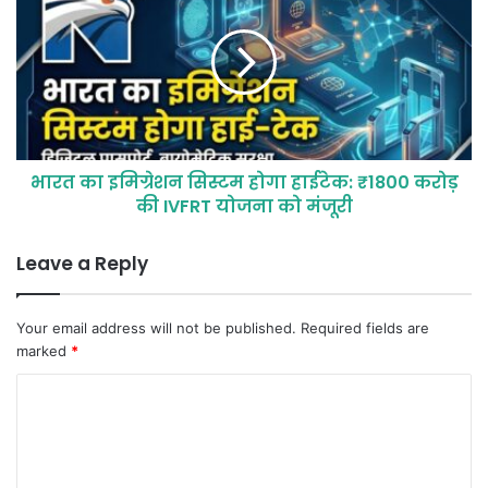
भारत का इमिग्रेशन सिस्टम होगा हाईटेक: ₹1800 करोड़
की IVFRT योजना को मंजूरी
Leave a Reply
Your email address will not be published.
Required fields are
marked
*
C
o
m
m