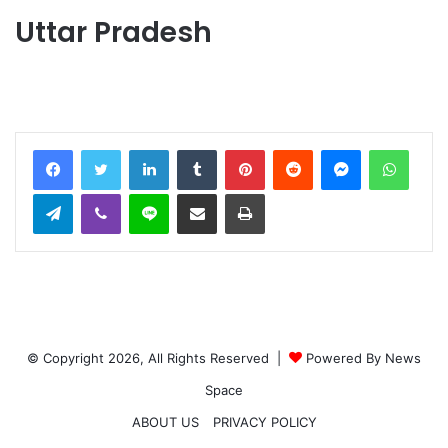
Uttar Pradesh
LinkedIn
Tumblr
Pinterest
Reddit
Messenger
WhatsApp
Telegram
Viber
Line
Share via Email
Print
© Copyright 2026, All Rights Reserved |
Powered By News
Space
ABOUT US
PRIVACY POLICY