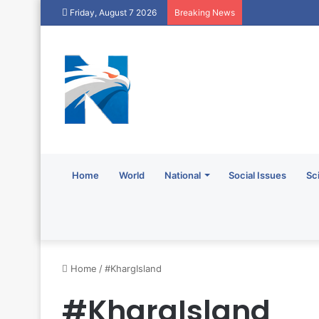
Friday, August 7 2026
Breaking News
Home
World
National
Social Issues
Sc
Home
/
#KhargIsland
#KhargIsland