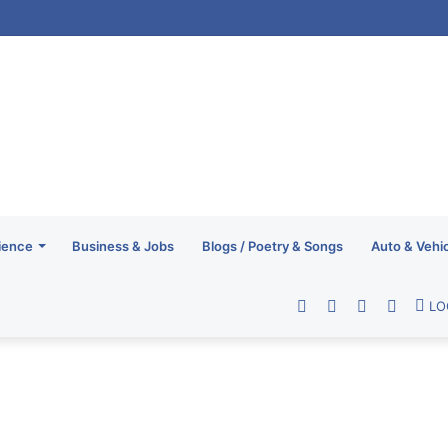
ience
Business & Jobs
Blogs / Poetry & Songs
Auto & Vehi
Facebook
Twitter
YouTube
RSS
LO