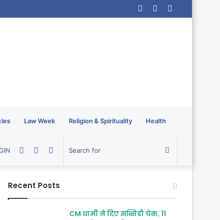
Log
Random
Sidebar
In
Article
cles
Law Week
Religion & Spirituality
Health
Random
Sidebar
Switch
Search
GIN
Article
skin
for
Recent Posts
CM धामी ने दिए सब्सिडी चेक, 11