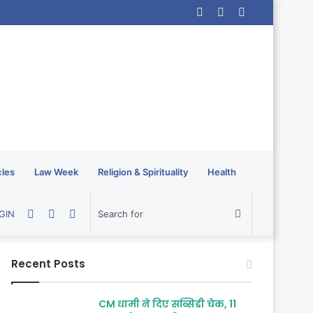
Log
Random
Sidebar
In
Article
cles
Law Week
Religion & Spirituality
Health
Random
Sidebar
Switch
Search
GIN
Article
skin
for
Recent Posts
CM धामी ने दिए सब्सिडी चेक, 11