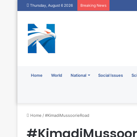
Thursday, August 6 2026
Breaking News
Home
World
National
Social Issues
Sc
Home
/
#KimadiMussoorieRoad
#KimadiMussoor