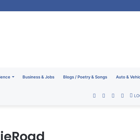
ience
Business & Jobs
Blogs / Poetry & Songs
Auto & Vehi
Facebook
Twitter
YouTube
RSS
LO
ieRoad