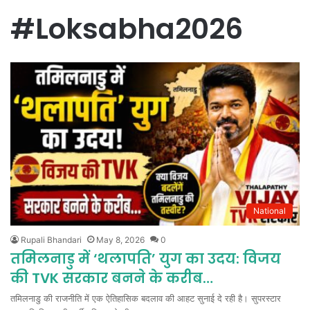
#Loksabha2026
National
Rupali Bhandari
May 8, 2026
0
तमिलनाडु में ‘थलापति’ युग का उदय: विजय
की TVK सरकार बनने के करीब…
तमिलनाडु की राजनीति में एक ऐतिहासिक बदलाव की आहट सुनाई दे रही है। सुपरस्टार