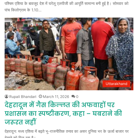
पश्चिम एशिया के बावजूद देश में घरेलु एलपीजी की आपूर्ति सामान्य बनी हुई है। सोमवार को
पांच किलोग्राम के 1.10…
Uttarakhand
Rupali Bhandari
March 11, 2026
0
देहरादून में गैस किल्लत की अफवाहों पर
प्रशासन का स्पष्टीकरण, कहा – घबराने की
जरूरत नहीं
देहरादून: मध्य एशिया में बढ़ते भू-राजनीतिक तनाव का असर दुनिया भर के ऊर्जा बाजार पर
देखने को मिल रहा है।…