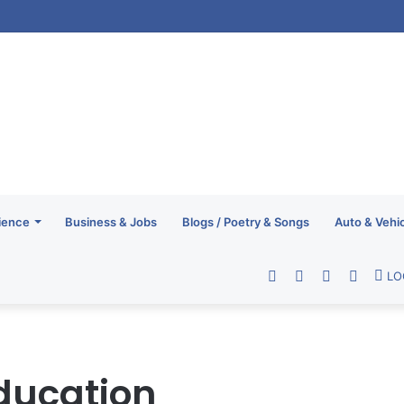
ience
Business & Jobs
Blogs / Poetry & Songs
Auto & Vehi
Facebook
Twitter
YouTube
RSS
LO
ducation