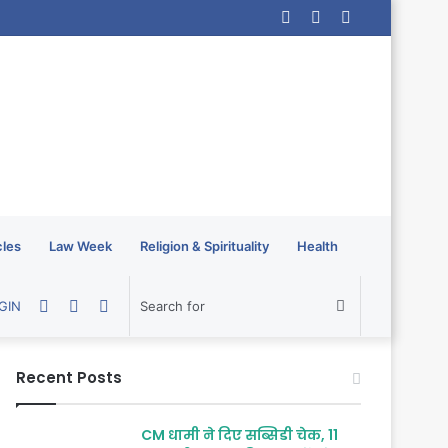
Log
Random
Sidebar
In
Article
cles
Law Week
Religion & Spirituality
Health
Random
Sidebar
Switch
Search
GIN
Article
skin
for
Recent Posts
CM धामी ने दिए सब्सिडी चेक, 11