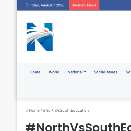
Friday, August 7 2026
Breaking News
Home
World
National
Social Issues
Sc
Home
/
#NorthVsSouthEducation
#NorthVsSouthE