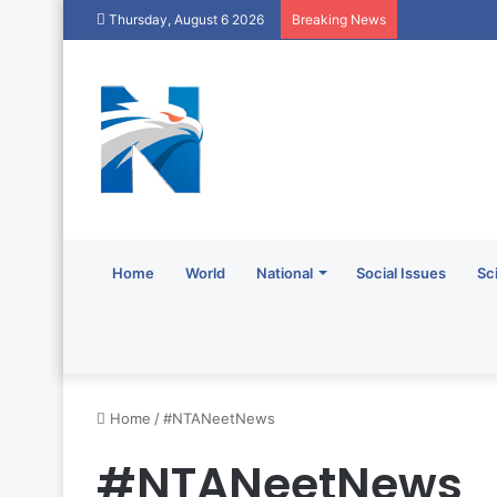
Thursday, August 6 2026
Breaking News
Home
World
National
Social Issues
Sc
Home
/
#NTANeetNews
#NTANeetNews