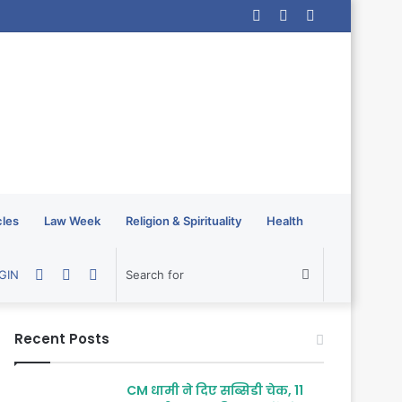
Log
Random
Sidebar
In
Article
cles
Law Week
Religion & Spirituality
Health
Random
Sidebar
Switch
Search
GIN
Article
skin
for
Recent Posts
CM धामी ने दिए सब्सिडी चेक, 11