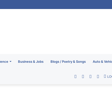
ience
Business & Jobs
Blogs / Poetry & Songs
Auto & Vehi
Facebook
Twitter
YouTube
RSS
LO