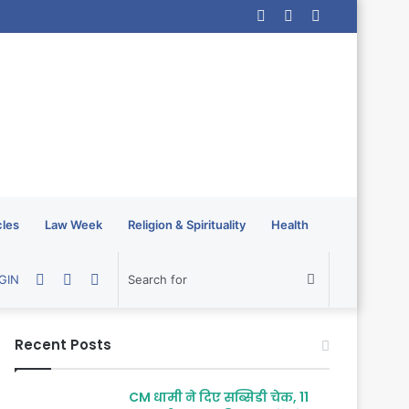
Log
Random
Sidebar
In
Article
cles
Law Week
Religion & Spirituality
Health
Random
Sidebar
Switch
Search
GIN
Article
skin
for
Recent Posts
CM धामी ने दिए सब्सिडी चेक, 11