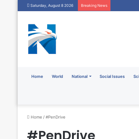
Saturday, August 8 2026
Breaking News
Home
World
National
Social Issues
Sc
Home
/
#PenDrive
#PenDrive