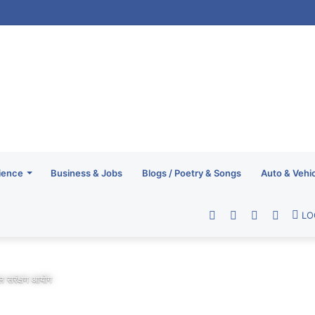
ience
Business & Jobs
Blogs / Poetry & Songs
Auto & Vehi
Facebook
Twitter
YouTube
RSS
LO
 बाल सरंक्षण आयोग