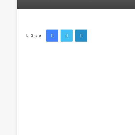
an
email
Facebook
Twitter
LinkedIn
Share