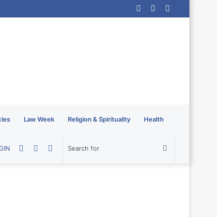
Log
Random
Sidebar
In
Article
cles
Law Week
Religion & Spirituality
Health
Random
Sidebar
Switch
Search
GIN
Article
skin
for