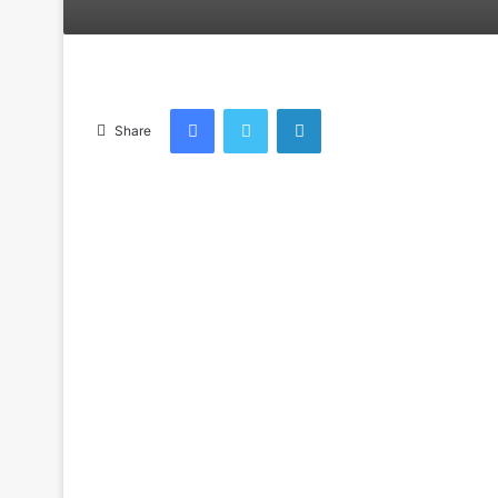
an
email
Facebook
Twitter
LinkedIn
Share