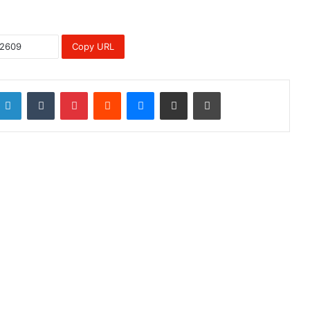
Copy URL
LinkedIn
Tumblr
Pinterest
Reddit
Messenger
Share via Email
Print
ead Next