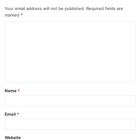
Your email address will not be published.
Required fields are
marked
*
C
o
m
m
e
n
t
Name
*
*
Email
*
Website