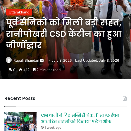
Uttarakhand
पूर्व सैनिकों को मिली बड़ी राहत,
रानीपोखरी CSD कैंटीन का हुआ
जीर्णोद्धार
Send
Rupali Bhandari
July 8, 2026
Last Updated: July 8, 2026
an
0
412
2 minutes read
email
Recent Posts
CM धामी ने दिए सब्सिडी चेक, 11 स्वच्छ ईंधन
आधारित वाहनों को दिखाया फ्लैग ऑफ
1 week ago