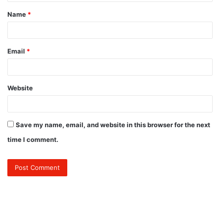
t
Name
*
*
Email
*
Website
Save my name, email, and website in this browser for the next
time I comment.