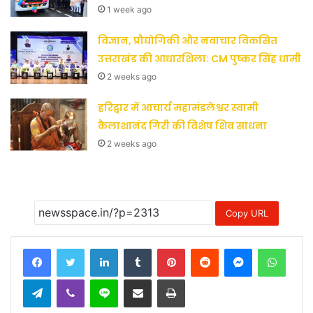
1 week ago
विज्ञान, प्रौद्योगिकी और नवाचार विकसित
उत्तराखंड की आधारशिला: CM पुष्कर सिंह धामी
2 weeks ago
हरिद्वार में आचार्य महामंडलेश्वर स्वामी
कैलाशानंद गिरी की विशेष शिव साधना
2 weeks ago
Copy URL
LinkedIn
Tumblr
Pinterest
Reddit
Messenger
Whats
Telegram
Viber
Line
Share via Email
Print