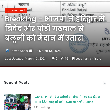
Uttarakhand
Breaking – भाजपा ने हरिद्वार से
त्रिवेंद्र और पौड़ी गढ़वाल से
बलूनी को मैदान में उतारा
Send
News Space
March 13, 2024
an
Last Updated: March 13, 2024
0
461
Less than a minute
email
Recent Posts
CM धामी ने दिए सब्सिडी चेक, 11 स्वच्छ ईंधन
आधारित वाहनों को दिखाया फ्लैग ऑफ
1 week ago