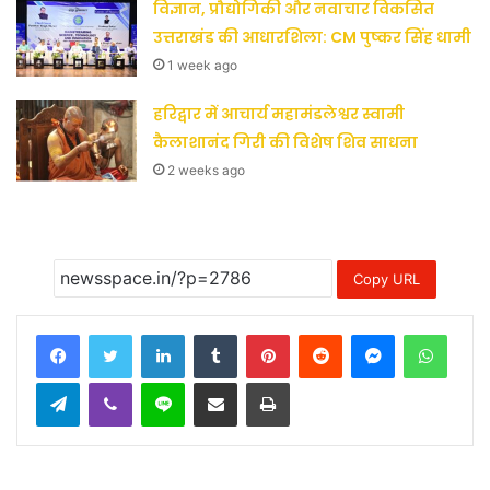
विज्ञान, प्रौद्योगिकी और नवाचार विकसित
उत्तराखंड की आधारशिला: CM पुष्कर सिंह धामी
1 week ago
हरिद्वार में आचार्य महामंडलेश्वर स्वामी
कैलाशानंद गिरी की विशेष शिव साधना
2 weeks ago
Copy URL
LinkedIn
Tumblr
Pinterest
Reddit
Messenger
Whats
Telegram
Viber
Line
Share via Email
Print