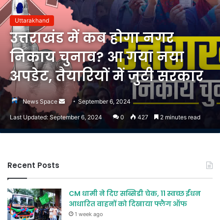
Uttarakhand
उत्तराखंड में कब होगा नगर
निकाय चुनाव? आ गया नया
अपडेट, तैयारियों में जुटी सरकार
Send
News Space
September 6, 2024
an
Last Updated: September 6, 2024
0
427
2 minutes read
email
Recent Posts
CM धामी ने दिए सब्सिडी चेक, 11 स्वच्छ ईंधन
आधारित वाहनों को दिखाया फ्लैग ऑफ
1 week ago