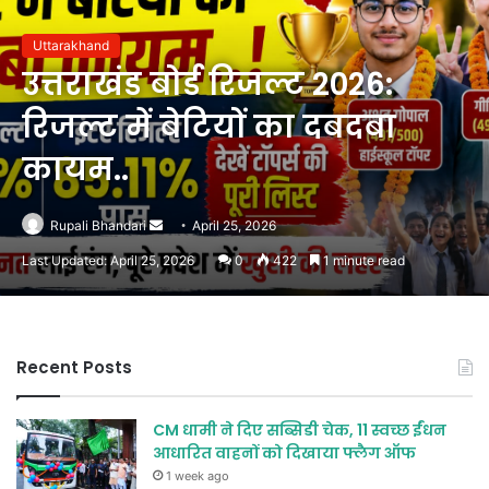
Uttarakhand
उत्तराखंड बोर्ड रिजल्ट 2026:
रिजल्ट में बेटियों का दबदबा
कायम..
Send
Rupali Bhandari
April 25, 2026
an
Last Updated: April 25, 2026
0
422
1 minute read
email
Recent Posts
CM धामी ने दिए सब्सिडी चेक, 11 स्वच्छ ईंधन
आधारित वाहनों को दिखाया फ्लैग ऑफ
1 week ago