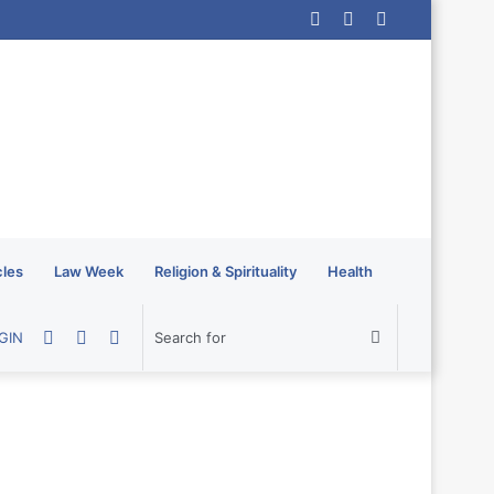
Log
Random
Sidebar
In
Article
cles
Law Week
Religion & Spirituality
Health
Random
Sidebar
Switch
Search
GIN
Article
skin
for