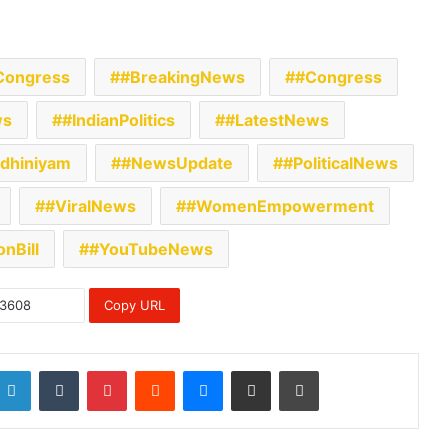
Congress
#BreakingNews
#Congress
ws
#IndianPolitics
#LatestNews
dhiniyam
#NewsUpdate
#PoliticalNews
#ViralNews
#WomenEmpowerment
nBill
#YouTubeNews
Copy URL
LinkedIn
Tumblr
Pinterest
Reddit
Messenger
Share via Email
Print