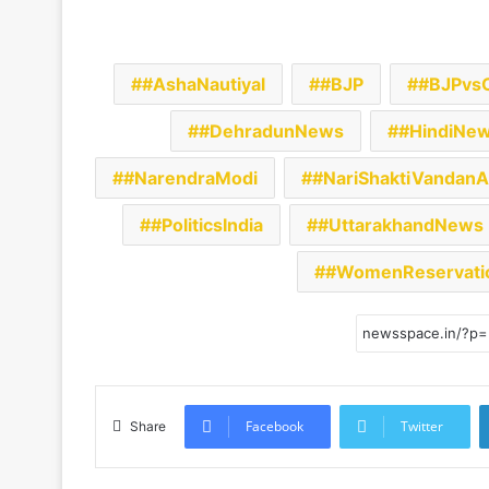
#AshaNautiyal
#BJP
#BJPvs
#DehradunNews
#HindiNe
#NarendraModi
#NariShaktiVandanA
#PoliticsIndia
#UttarakhandNews
#WomenReservatio
Facebook
Twitter
Share