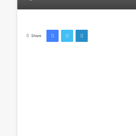
an
email
Facebook
Twitter
LinkedIn
Share