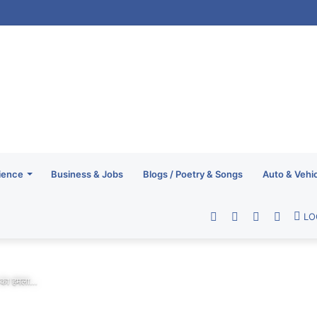
ience
Business & Jobs
Blogs / Poetry & Songs
Auto & Vehi
Facebook
Twitter
YouTube
RSS
LO
पी का हमला…