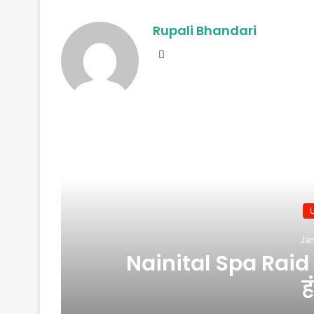
Rupali Bhandari
Website
R
Jan
Nainital Spa Raid : 
ह