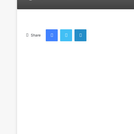
an
email
Facebook
Twitter
LinkedIn
Share