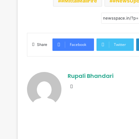
#MittalMallFire
#NewsUpd
Facebook
Twitter
Share
Rupali Bhandari
Website
R