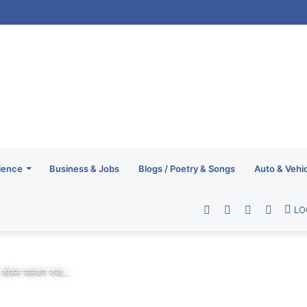
ience
Business & Jobs
Blogs / Poetry & Songs
Auto & Vehi
Facebook
Twitter
YouTube
RSS
LO
ेत 5 शोरूम जलकर राख…