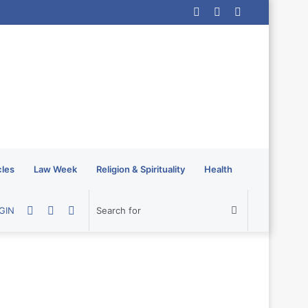
Log
Random
Sidebar
In
Article
cles
Law Week
Religion & Spirituality
Health
Random
Sidebar
Switch
Search
GIN
Article
skin
for