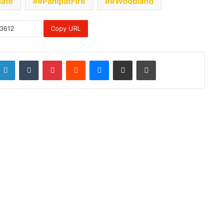
ate
#PanipatFire
#Woodland
Copy URL
LinkedIn
Tumblr
Pinterest
Reddit
Messenger
Share via Email
Print
ead Next