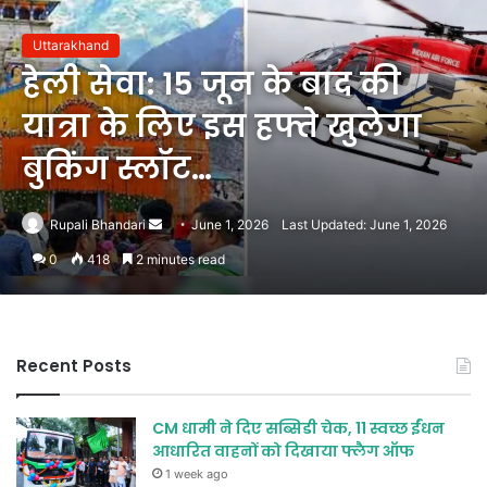
Uttarakhand
हेली सेवा: 15 जून के बाद की
यात्रा के लिए इस हफ्ते खुलेगा
बुकिंग स्लॉट…
Send
Rupali Bhandari
June 1, 2026
Last Updated: June 1, 2026
an
0
418
2 minutes read
email
Recent Posts
CM धामी ने दिए सब्सिडी चेक, 11 स्वच्छ ईंधन
आधारित वाहनों को दिखाया फ्लैग ऑफ
1 week ago