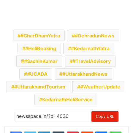
#CharDhamYatra
#DehradunNews
#HeliBooking
#KedarnathYatra
#SachinKumar
#TravelAdvisory
#UCADA
#UttarakhandNews
#UttarakhandTourism
#WeatherUpdate
KedarnathHeliService
Copy URL
LinkedIn
Tumblr
Pinterest
Reddit
Messenger
Whats