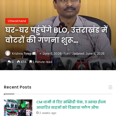
Uttarakhand
घर-घर पहुंचेंगे BLO, उत्तराखंड में
वोटरों की गणना शुरू…
Send
Krishna Tyagi
June 6, 2026
Last Updated: June 6, 2026
an
0
414
1 minute read
email
Recent Posts
CM धामी ने दिए सब्सिडी चेक, 11 स्वच्छ ईंधन
आधारित वाहनों को दिखाया फ्लैग ऑफ
2 weeks ago