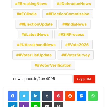
#BreakingNews
#DehradunNews
#ECIIndia
#ElectionCommission
#ElectionUpdate
#IndiaNews
#LatestNews
#SIRProcess
#UttarakhandNews
#Vote2026
#VoterListUpdate
#VoterSurvey
#VoterVerification
Copy URL
LinkedIn
Tumblr
Pinterest
Reddit
Messenger
Whats
Telegram
Viber
Line
Share via Email
Print