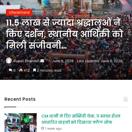
Uttarakhand
11.5 लाख से ज्यादा श्रद्धालुओं ने
किए दर्शन, स्थानीय आर्थिकी को
मिली संजीवनी…
Send
Rupali Bhandari
June 9, 2026
Last Updated: June 9, 2026
an
0
412
2 minutes read
email
Recent Posts
CM धामी ने दिए सब्सिडी चेक, 11 स्वच्छ ईंधन
आधारित वाहनों को दिखाया फ्लैग ऑफ
1 week ago