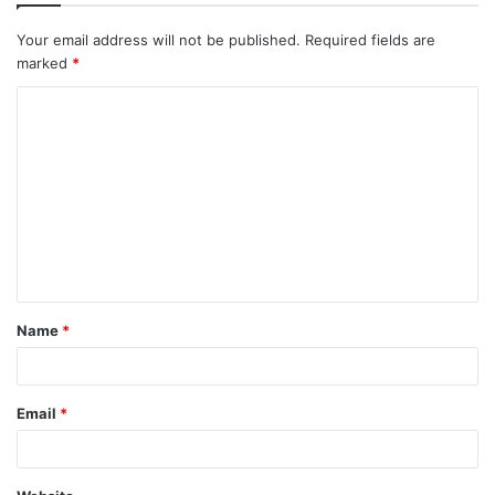
Your email address will not be published.
Required fields are
marked
*
C
o
m
m
e
n
t
Name
*
*
Email
*