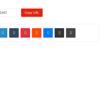
Copy URL
LinkedIn
Tumblr
Pinterest
Reddit
Messenger
Share via Email
Print
ead Next