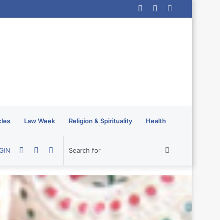
Log
Random
Sidebar
In
Article
cles
Law Week
Religion & Spirituality
Health
Random
Sidebar
Switch
Search
GIN
Article
skin
for