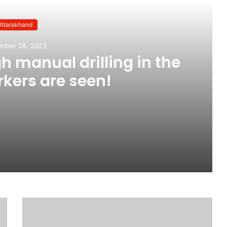
Uttarakhand
mber 28, 2023
h manual drilling in the
rkers are seen!
 in the tunnel, workers are seen!
 के बहिष्कार का ऐलान