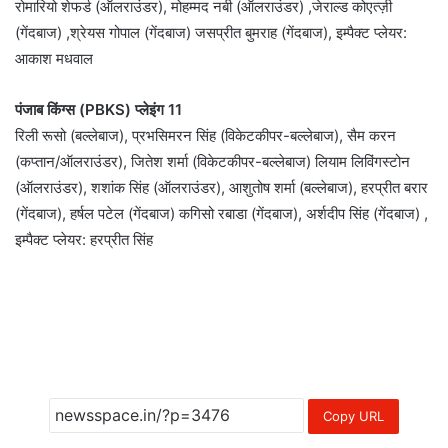
रोमारियो शेफर्ड (ऑलराउंडर), मोहम्मद नबी (ऑलराउंडर) ,जेराल्ड कोएत्ज़ी
(गेंदबाज) ,श्रेयस गोपाल (गेंदबाज) जसप्रीत बुमराह (गेंदबाज), इम्पैक्ट प्लेयर:
आकाश मधवाल
पंजाब किंग्स (PBKS) प्लेइंग 11
रिली रूसो (बल्लेबाज), प्रभसिमरन सिंह (विकेटकीपर-बल्लेबाज), सैम करन
(कप्तान/ऑलराउंडर), जितेश शर्मा (विकेटकीपर-बल्लेबाज) लियाम लिविंगस्टोन
(ऑलराउंडर), शशांक सिंह (ऑलराउंडर), आशुतोष शर्मा (बल्लेबाज), हरप्रीत बरार
(गेंदबाज), हर्षल पटेल (गेंदबाज) कगिसो रबाडा (गेंदबाज), अर्शदीप सिंह (गेंदबाज) ,
इम्पैक्ट प्लेयर: हरप्रीत सिंह
Copy URL