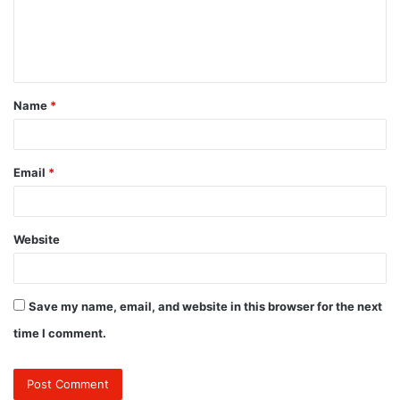
m
e
n
t
Name
*
*
Email
*
Website
Save my name, email, and website in this browser for the next
time I comment.