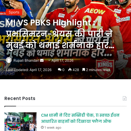
Sports
MI VS PBKS Highlight :
प्रभसिमरन-श्रेयस की पारी ने
मुंबई को थमाई शर्मनाक हार…
Send
Rupali Bhandari
April 17, 2026
an
Last Updated: April 17, 2026
0
428
2 minutes read
email
Recent Posts
CM धामी ने दिए सब्सिडी चेक, 11 स्वच्छ ईंधन
आधारित वाहनों को दिखाया फ्लैग ऑफ
1 week ago