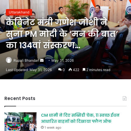
Uttarakhand
कैबिनेट मंत्री गणेश जोशी ने
सुना PM मोदी के ‘मन की बात’
का 134वां संस्करण…
Send
Rupali Bhandari
May 31, 2026
an
Last Updated: May 31, 2026
0
422
2 minutes read
email
Recent Posts
CM धामी ने दिए सब्सिडी चेक, 11 स्वच्छ ईंधन
आधारित वाहनों को दिखाया फ्लैग ऑफ
1 week ago