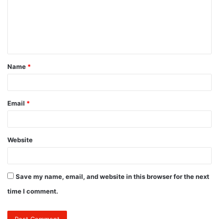
m
e
n
t
Name
*
*
Email
*
Website
Save my name, email, and website in this browser for the next
time I comment.