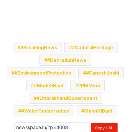
#BreakingNews
#CulturalHeritage
#DehradunNews
#EnvironmentProtection
#GaneshJoshi
#ModiKiBaat
#PMModi
#UttarakhandGovernment
#WaterConservation
MannKiBaat
Copy URL