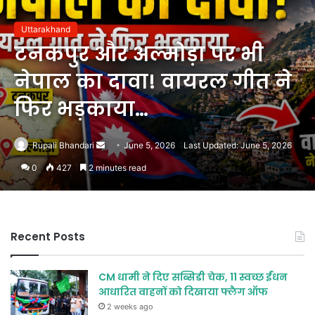
Uttarakhand
टनकपुर और अल्मोड़ा पर भी
नेपाल का दावा! वायरल गीत ने
फिर भड़काया…
Send
Rupali Bhandari
June 5, 2026
Last Updated: June 5, 2026
an
0
427
2 minutes read
email
Recent Posts
CM धामी ने दिए सब्सिडी चेक, 11 स्वच्छ ईंधन
आधारित वाहनों को दिखाया फ्लैग ऑफ
2 weeks ago