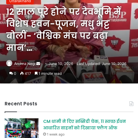
Uttarakhand
12 साल पूरे होने पर देवभूमि में
विशेष हवन-पूजन, मधु भट्ट
बोलीं- ‘वैश्विक मंच पर बढ़ा
मान’…
Send
Archna Negi
June 10, 2026
Last Updated: June 10, 2026
an
0
417
1 minute read
email
Recent Posts
CM धामी ने दिए सब्सिडी चेक, 11 स्वच्छ ईंधन
आधारित वाहनों को दिखाया फ्लैग ऑफ
1 week ago