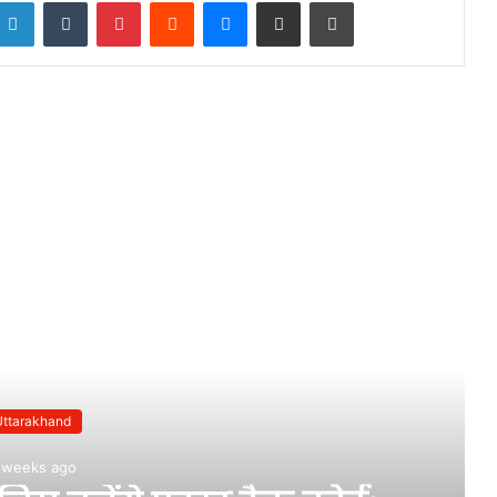
LinkedIn
Tumblr
Pinterest
Reddit
Messenger
Share via Email
Print
ead Next
Uttarakhand
 weeks ago