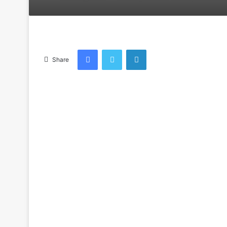
an
email
Facebook
Twitter
LinkedIn
Share