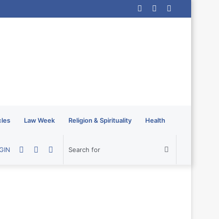
Log
Random
Sidebar
In
Article
cles
Law Week
Religion & Spirituality
Health
Random
Sidebar
Switch
Search
GIN
Article
skin
for