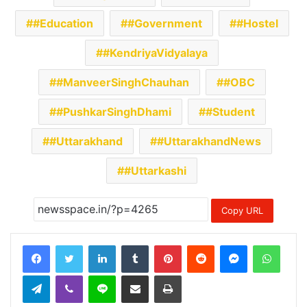
#Education
#Government
#Hostel
#KendriyaVidyalaya
#ManveerSinghChauhan
#OBC
#PushkarSinghDhami
#Student
#Uttarakhand
#UttarakhandNews
#Uttarkashi
Copy URL
LinkedIn
Tumblr
Pinterest
Reddit
Messenger
Whats
Telegram
Viber
Line
Share via Email
Print