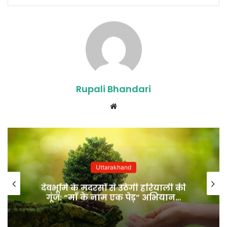
Rupali Bhandari
Website
Uttarakhand
देवभूमि के मदरसों से उठेगी हरियाली की
गूंज: “माँ के नाम एक पेड़” अभियान…