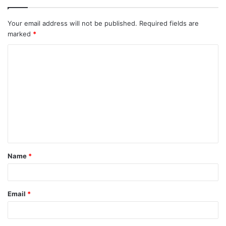
Your email address will not be published.
Required fields are
marked
*
C
o
m
m
e
n
t
Name
*
*
Email
*