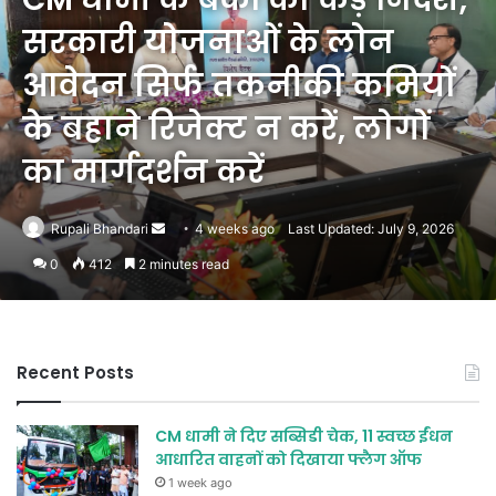
सरकारी योजनाओं के लोन
आवेदन सिर्फ तकनीकी कमियों
के बहाने रिजेक्ट न करें, लोगों
का मार्गदर्शन करें
Send
Rupali Bhandari
4 weeks ago
Last Updated: July 9, 2026
an
0
412
2 minutes read
email
Recent Posts
CM धामी ने दिए सब्सिडी चेक, 11 स्वच्छ ईंधन
आधारित वाहनों को दिखाया फ्लैग ऑफ
1 week ago