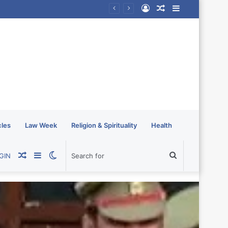
Log
Random
Sidebar
In
Article
cles
Law Week
Religion & Spirituality
Health
Random
Sidebar
Switch
Search
GIN
Article
skin
for