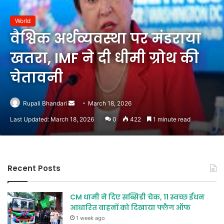
World
वैश्विक अर्थव्यवस्था पर मंडराया
खतरा, IMF ने दी धीमी ग्रोथ की
चेतावनी
Send
Rupali Bhandari
March 18, 2026
an
Last Updated: March 18, 2026
0
422
1 minute read
email
Recent Posts
CM धामी ने दिए सब्सिडी चेक, 11 स्वच्छ ईंधन
आधारित वाहनों को दिखाया फ्लैग ऑफ
1 week ago