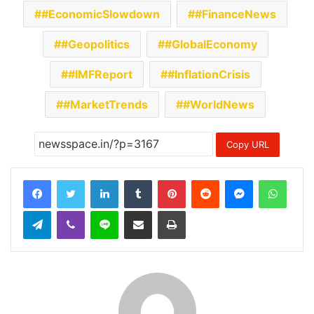
#EconomicSlowdown
#FinanceNews
#Geopolitics
#GlobalEconomy
#IMFReport
#InflationCrisis
#MarketTrends
#WorldNews
Copy URL
LinkedIn
Tumblr
Pinterest
Reddit
Messenger
Whats
Telegram
Viber
Line
Share via Email
Print