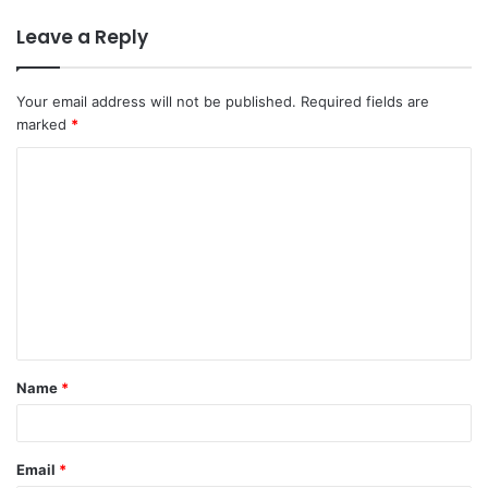
Leave a Reply
Your email address will not be published.
Required fields are
marked
*
C
o
m
m
e
n
t
Name
*
*
Email
*