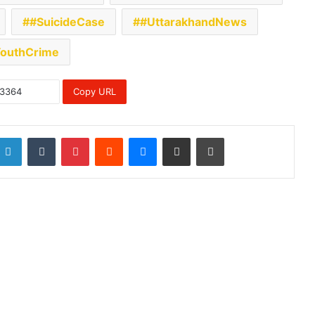
#SuicideCase
#UttarakhandNews
outhCrime
Copy URL
LinkedIn
Tumblr
Pinterest
Reddit
Messenger
Share via Email
Print