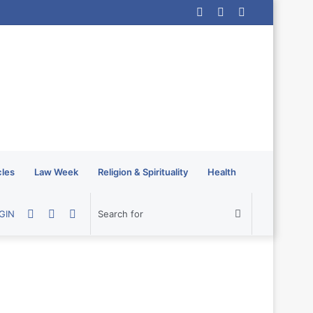
Log
Random
Sidebar
In
Article
cles
Law Week
Religion & Spirituality
Health
Random
Sidebar
Switch
Search
GIN
Article
skin
for