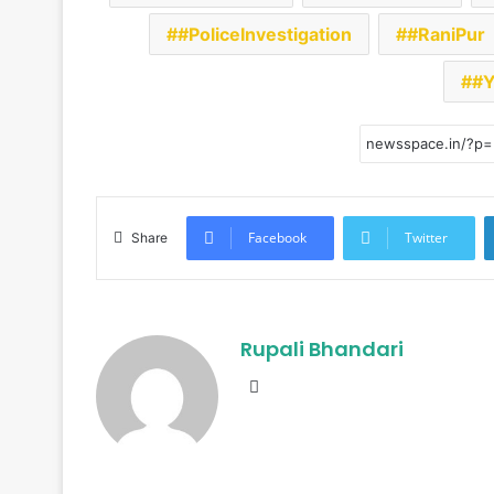
#PoliceInvestigation
#RaniPur
#Y
Facebook
Twitter
Share
Rupali Bhandari
Website