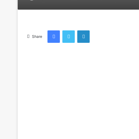
an
email
Facebook
Twitter
LinkedIn
Share