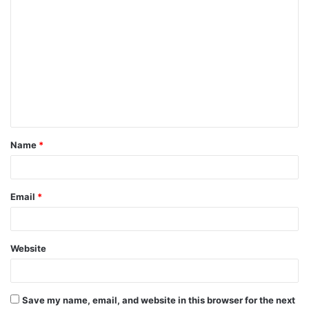
C
o
m
m
e
n
t
Name
*
*
Email
*
Website
Save my name, email, and website in this browser for the next