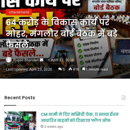
Uttarakhand
64 करोड़ के विकास कार्य पर
मोहर, मंगलौर बोर्ड बैठक में बड़े
फैसले…
Send
Rupali Bhandari
April 23, 2026
an
Last Updated: April 23, 2026
0
418
1 minute read
email
Recent Posts
CM धामी ने दिए सब्सिडी चेक, 11 स्वच्छ ईंधन
आधारित वाहनों को दिखाया फ्लैग ऑफ
2 weeks ago