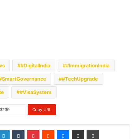
ws
#DigitalIndia
#ImmigrationIndia
#SmartGovernance
#TechUpgrade
te
#VisaSystem
Copy URL
LinkedIn
Tumblr
Pinterest
Reddit
Messenger
Share via Email
Print