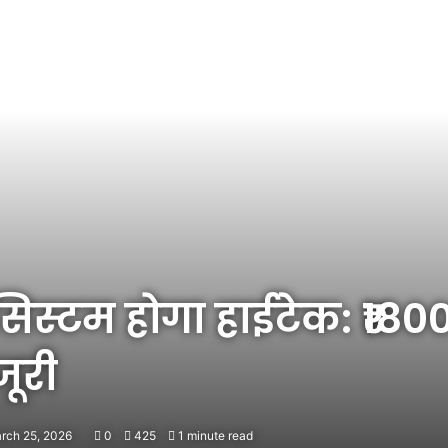
िस्टम होगा हाईटेक: ₹180
ूरी
rch 25, 2026
0
425
1 minute read