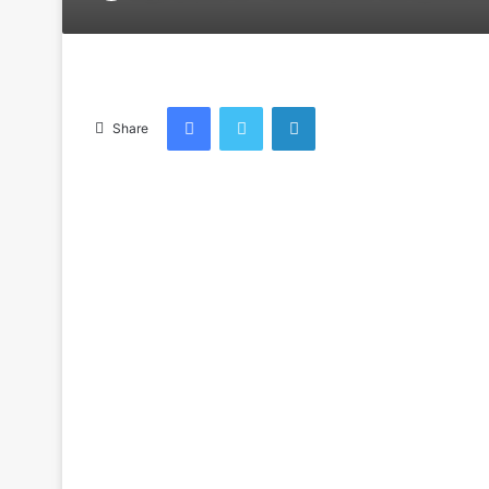
an
email
Facebook
Twitter
LinkedIn
Share