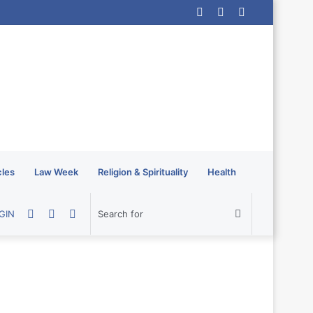
Log
Random
Sidebar
In
Article
cles
Law Week
Religion & Spirituality
Health
Random
Sidebar
Switch
Search
GIN
Article
skin
for