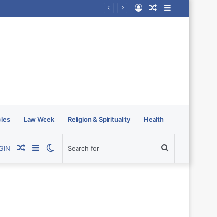
Log
Random
Sidebar
In
Article
cles
Law Week
Religion & Spirituality
Health
Random
Sidebar
Switch
Search
GIN
Article
skin
for