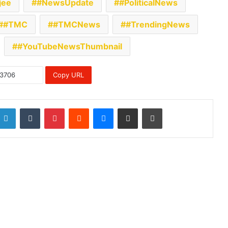
jee
#NewsUpdate
#PoliticalNews
#TMC
#TMCNews
#TrendingNews
#YouTubeNewsThumbnail
Copy URL
LinkedIn
Tumblr
Pinterest
Reddit
Messenger
Share via Email
Print