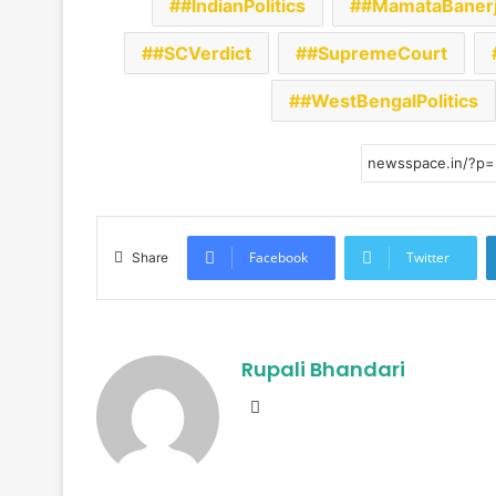
#IndianPolitics
#MamataBaner
#SCVerdict
#SupremeCourt
#WestBengalPolitics
Facebook
Twitter
Share
Rupali Bhandari
Website