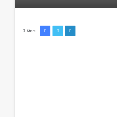
an
email
Facebook
Twitter
LinkedIn
Share